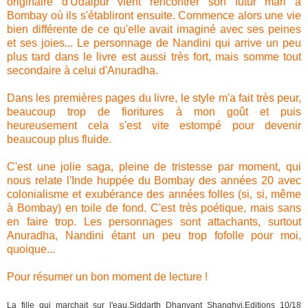
originaire d'Udaipur vient rencontrer son futur mari à
Bombay où ils s'établiront ensuite. Commence alors une vie
bien différente de ce qu'elle avait imaginé avec ses peines
et ses joies... Le personnage de Nandini qui arrive un peu
plus tard dans le livre est aussi très fort, mais somme tout
secondaire à celui d'Anuradha.
Dans les premières pages du livre, le style m'a fait très peur,
beaucoup trop de fioritures à mon goût et puis
heureusement cela s'est vite estompé pour devenir
beaucoup plus fluide.
C'est une jolie saga, pleine de tristesse par moment, qui
nous relate l'Inde huppée du Bombay des années 20 avec
colonialisme et exubérance des années folles (si, si, même
à Bombay) en toile de fond. C'est très poétique, mais sans
en faire trop. Les personnages sont attachants, surtout
Anuradha, Nandini étant un peu trop fofolle pour moi,
quoique...
Pour résumer un bon moment de lecture !
La fille qui marchait sur l'eau.Siddarth Dhanvant Shanghvi.Editions 10/18